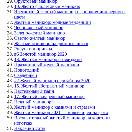
Фруктовый маникюр
10. Желто-фиолетовый маникюр
Элегантный желтый маникюр с дополнением черного
цвета
Желтый маникюр: модные тенденции
Черно-желтый маникюр
Зелено-желтый маникюр
Светло-желтый маникюр
Жёлтый маникюр на длинные ногти
Рисунки и принты
#6 Золотой маникюр 2020
13. Желтый маникюр со звездами
Праздничный желтый маникюр
Новогодний
Свадебный
#2 Желтый маникюр с дизайном 2020
15. Желтый абстрактный маникюр
Пастельный дизайн
17. Желтый акварельный маникюр
Нежный маникюр
Желтый маникюр с камнями и стразами
Желтый маникюр 2021 — новые идеи на фото
Восхитительный желтый маникюр на коротких
ноготках
Наклейки-соты