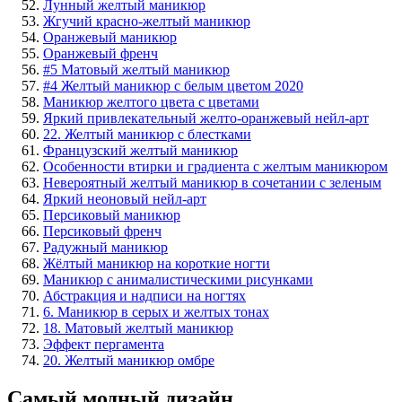
Лунный желтый маникюр
Жгучий красно-желтый маникюр
Оранжевый маникюр
Оранжевый френч
#5 Матовый желтый маникюр
#4 Желтый маникюр с белым цветом 2020
Маникюр желтого цвета с цветами
Яркий привлекательный желто-оранжевый нейл-арт
22. Желтый маникюр с блестками
Французский желтый маникюр
Особенности втирки и градиента с желтым маникюром
Невероятный желтый маникюр в сочетании с зеленым
Яркий неоновый нейл-арт
Персиковый маникюр
Персиковый френч
Радужный маникюр
Жёлтый маникюр на короткие ногти
Маникюр с анималистическими рисунками
Абстракция и надписи на ногтях
6. Маникюр в серых и желтых тонах
18. Матовый желтый маникюр
Эффект пергамента
20. Желтый маникюр омбре
Самый модный дизайн