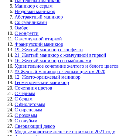
Пастельный маникюр
Маникюр с серым
Нюдовый маникюр
Абстрактный маникюр
Со смайликами
Омбре
С конфетти
С жемчужной втиркой
Французский маникюр
19. Желтый маникюр с конфетти
21. Желтый маникюр с жемчужной втиркой
16. Желтый маникюр со смайликами
Удивительное сочетание желтого и белого цветов
#3 Желтый маникюр с черным цветом 2020
12. Желто-оранжевый маникюр
Геометрический маникюр
Сочетания цветов
С черным
С белым
С фиолетовым
С сиреневым
С розовым
С голубым
Сверкающий декор
Модные короткие женские стрижки в 2021 году