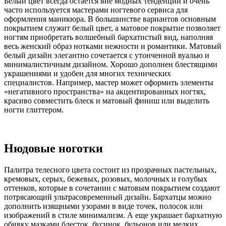
Белый цвет всегда остается вне модных тенденций и очень
часто используется мастерами ногтевого сервиса для
оформления маникюра. В большинстве вариантов основным
покрытием служит белый цвет, а матовое покрытие позволяет
ногтям приобретать волшебный бархатистый вид, наполняя
весь женский образ нотками нежности и романтики. Матовый
белый дизайн элегантно сочетается с утонченной вуалью и
минималистичным дизайном. Хорошо дополнен блестящими
украшениями и удобен для многих технических
специалистов. Например, мастер может оформить элементы
«негативного пространства» на акцентированных ногтях,
красиво совместить блеск и матовый финиш или выделить
ногти глиттером.
Нюдовые ноготки
Палитра телесного цвета состоит из прозрачных пастельных,
кремовых, серых, бежевых, розовых, молочных и голубых
оттенков, которые в сочетании с матовым покрытием создают
потрясающий ультрасовременный дизайн. Бархатцы можно
дополнить изящными узорами в виде точек, полосок или
изображений в стиле минимализм. А еще украшает бархатную
обивку мазками блесток, бусинок, бульонов или мелких