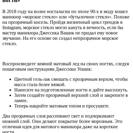
ногти»
В 2018 году на волне ностальгии по эпохе 90-х в моду вошел
маникюр «морское стекло» или «бутылочное стекло». Похоже
на прозрачный кисель. Пройдя жизненный цикл трендов в
Instagram, морское стекло могло кануть в вечность, если бы
мастер маникюра Джессика Вашик не придал ему новое
звучание. На его основе он создал непрозрачное морское
стекло.
Воспроизведите зимний матовый лед на своих ногтях, следуя
пошаговым инструкциям Джессики Уошик:
Цветной гель-лак смешать с прозрачным верхом, чтобы
масса стала более вязкой.
Нанесите на подготовленные ногти и дайте высохнуть.
Затем создайте прозрачный верхний слой и закрепите в
лампе.
Теперь накройте матовым топом и просушите.
Два прозрачных слоя рассеивают свет и подчеркивают
нижний слой. Они делают покрытие более морозным. Это
отличная идея для матового маникюра даже на короткие
ногти.