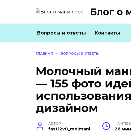
Перейти
Блог о 
к
содержанию
Вопросы и ответы
Контакты
ГЛАВНАЯ
»
ВОПРОСЫ И ОТВЕТЫ
Молочный мани
— 155 фото ид
использования
дизайном
АВТОР
НА ЧТЕН
fast12v0_mojmani
26 ми