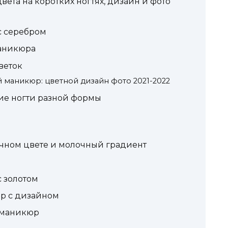
та на коротких ногтях, дизайн и фото
с серебром
маникюра
веток
 маникюр: цветной дизайн фото 2021-2022
ие ногти разной формы
чном цвете и молочный градиент
 золотом
р с дизайном
 маникюр