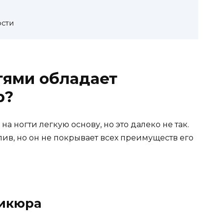
сти
тями обладает
р?
а ногти легкую основу, но это далеко не так.
в, но он не покрывает всех преимуществ его
икюра