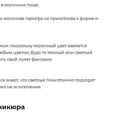
 молочных тонах:
что молочная палитра не прихотлива к форме и
ком: поскольку молочный цвет является
любым цветом, будь то темный или светлый.
ть свой полет фантазии.
е знают, что светлые тона отлично подходят
око не исключение.
никюра