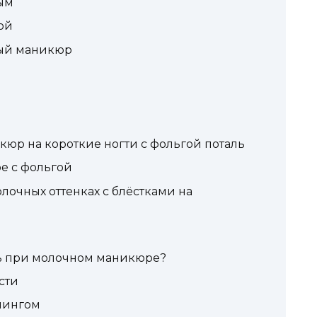
ым
ой
ный маникюр
р на короткие ногти с фольгой поталь
е с фольгой
очных оттенках с блёстками на
ь при молочном маникюре?
сти
пингом