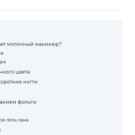
ает молочный маникюр?
ра
юра
чного цвета
ороткие ногти
ванием фольги
ов гель-лака
м